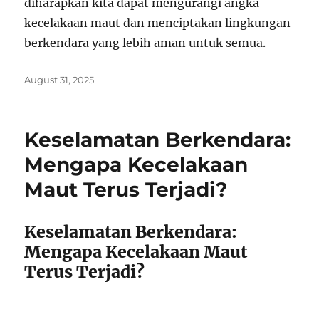
diharapkan kita dapat mengurangi angka
kecelakaan maut dan menciptakan lingkungan
berkendara yang lebih aman untuk semua.
Posted
August 31, 2025
on
Keselamatan Berkendara:
Mengapa Kecelakaan
Maut Terus Terjadi?
Keselamatan Berkendara:
Mengapa Kecelakaan Maut
Terus Terjadi?