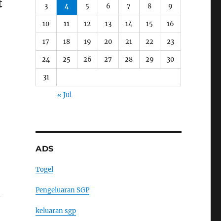
t
3
4
5
6
7
8
9
10
11
12
13
14
15
16
17
18
19
20
21
22
23
24
25
26
27
28
29
30
31
« Jul
ADS
Togel
Pengeluaran SGP
a
keluaran sgp