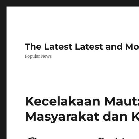
The Latest Latest and M
Popular News
Kecelakaan Maut
Masyarakat dan 