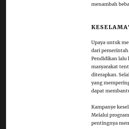
menambah beba
KESELAMA
Upaya untuk me
dari pemerintah
Pendidikan lalu 
masyarakat tent
diterapkan. Sela
yang mempering
dapat membantu
Kampanye kesel
Melalui program
pentingnya mema