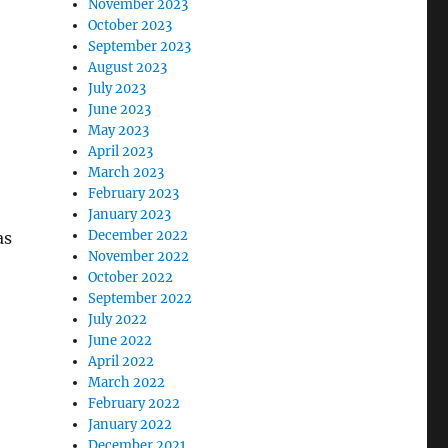
November 2023
October 2023
September 2023
August 2023
July 2023
June 2023
May 2023
April 2023
March 2023
February 2023
January 2023
December 2022
as
November 2022
October 2022
September 2022
July 2022
June 2022
April 2022
March 2022
February 2022
January 2022
December 2021