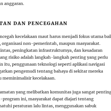
n anggaran.
TAN DAN PENCEGAHAN
ncegah kecelakaan maut harus menjadi fokus utama bai
, organisasi non-pemerintah, maupun masyarakat.
lintas, peningkatan infrastrukturnya, dan kesadaran
ang risiko adalah langkah-langkah penting yang perlu
in itu, penggunaan teknologi seperti aplikasi navigasi
atkan pengemudi tentang bahaya di sekitar mereka
 meminimalisir kecelakaan.
amatan yang melibatkan komunitas juga sangat penting
-program ini, masyarakat dapat diajari tentang
tuhi peraturan lalu lintas, menggunakan sabuk