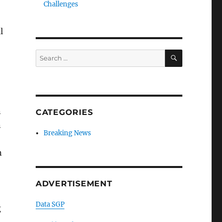
Challenges
l
SEARCH
Search
for:
n
CATEGORIES
n
Breaking News
n
ADVERTISEMENT
Data SGP
g