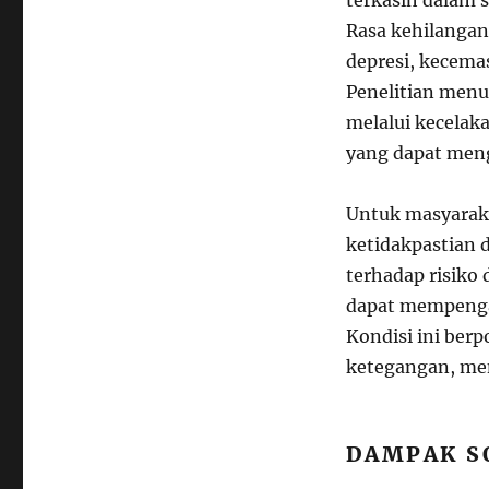
terkasih dalam 
Rasa kehilangan
depresi, kecema
Penelitian menu
melalui kecelak
yang dapat men
Untuk masyarak
ketidakpastian 
terhadap risiko 
dapat mempengar
Kondisi ini ber
ketegangan, men
DAMPAK S