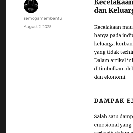
Kecelakaan
dan Keluar
Author
semogamembantu
Posted
August 2, 2025
Kecelakaan maut
on
hanya pada indiv
keluarga korban
yang tidak terh
Dalam artikel i
ditimbulkan ole
dan ekonomi.
DAMPAK E
Salah satu damp
emosional yang 