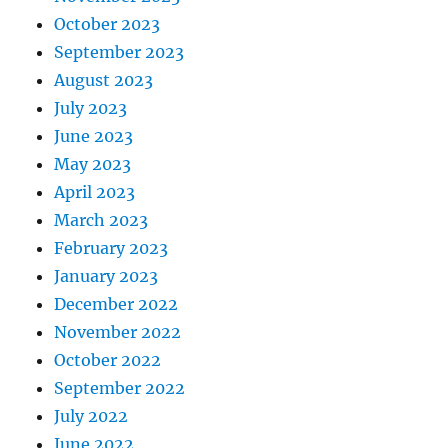
October 2023
September 2023
August 2023
July 2023
June 2023
May 2023
April 2023
March 2023
February 2023
January 2023
December 2022
November 2022
October 2022
September 2022
July 2022
June 2022