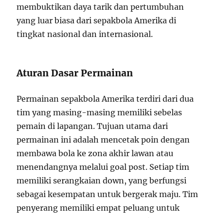
membuktikan daya tarik dan pertumbuhan
yang luar biasa dari sepakbola Amerika di
tingkat nasional dan internasional.
Aturan Dasar Permainan
Permainan sepakbola Amerika terdiri dari dua
tim yang masing-masing memiliki sebelas
pemain di lapangan. Tujuan utama dari
permainan ini adalah mencetak poin dengan
membawa bola ke zona akhir lawan atau
menendangnya melalui goal post. Setiap tim
memiliki serangkaian down, yang berfungsi
sebagai kesempatan untuk bergerak maju. Tim
penyerang memiliki empat peluang untuk