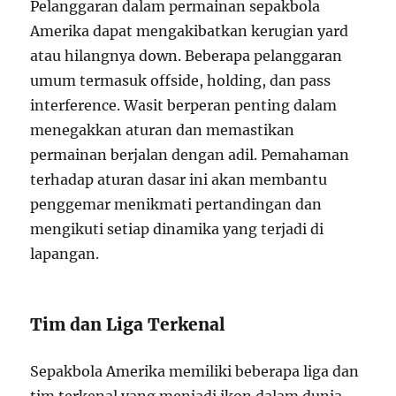
Pelanggaran dalam permainan sepakbola
Amerika dapat mengakibatkan kerugian yard
atau hilangnya down. Beberapa pelanggaran
umum termasuk offside, holding, dan pass
interference. Wasit berperan penting dalam
menegakkan aturan dan memastikan
permainan berjalan dengan adil. Pemahaman
terhadap aturan dasar ini akan membantu
penggemar menikmati pertandingan dan
mengikuti setiap dinamika yang terjadi di
lapangan.
Tim dan Liga Terkenal
Sepakbola Amerika memiliki beberapa liga dan