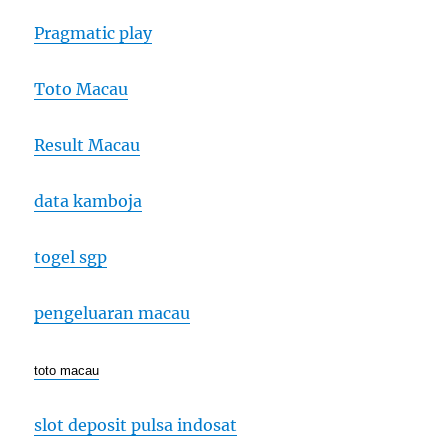
Pragmatic play
Toto Macau
Result Macau
data kamboja
togel sgp
pengeluaran macau
toto macau
slot deposit pulsa indosat