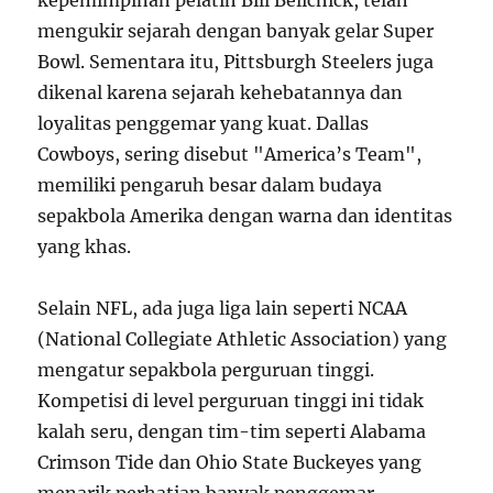
kepemimpinan pelatih Bill Belichick, telah
mengukir sejarah dengan banyak gelar Super
Bowl. Sementara itu, Pittsburgh Steelers juga
dikenal karena sejarah kehebatannya dan
loyalitas penggemar yang kuat. Dallas
Cowboys, sering disebut "America’s Team",
memiliki pengaruh besar dalam budaya
sepakbola Amerika dengan warna dan identitas
yang khas.
Selain NFL, ada juga liga lain seperti NCAA
(National Collegiate Athletic Association) yang
mengatur sepakbola perguruan tinggi.
Kompetisi di level perguruan tinggi ini tidak
kalah seru, dengan tim-tim seperti Alabama
Crimson Tide dan Ohio State Buckeyes yang