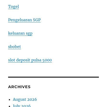
Togel
Pengeluaran SGP
keluaran sgp
sbobet
slot deposit pulsa 5000
ARCHIVES
August 2026
July 2026