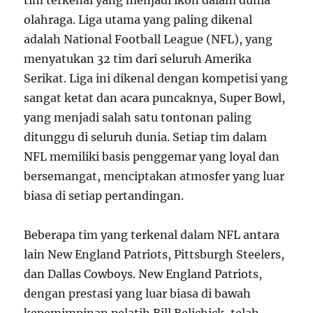
tim terkenal yang menjadi ikon dalam dunia
olahraga. Liga utama yang paling dikenal
adalah National Football League (NFL), yang
menyatukan 32 tim dari seluruh Amerika
Serikat. Liga ini dikenal dengan kompetisi yang
sangat ketat dan acara puncaknya, Super Bowl,
yang menjadi salah satu tontonan paling
ditunggu di seluruh dunia. Setiap tim dalam
NFL memiliki basis penggemar yang loyal dan
bersemangat, menciptakan atmosfer yang luar
biasa di setiap pertandingan.
Beberapa tim yang terkenal dalam NFL antara
lain New England Patriots, Pittsburgh Steelers,
dan Dallas Cowboys. New England Patriots,
dengan prestasi yang luar biasa di bawah