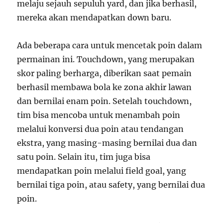
melaju sejauh sepuluh yard, dan jika berhasil,
mereka akan mendapatkan down baru.
Ada beberapa cara untuk mencetak poin dalam
permainan ini. Touchdown, yang merupakan
skor paling berharga, diberikan saat pemain
berhasil membawa bola ke zona akhir lawan
dan bernilai enam poin. Setelah touchdown,
tim bisa mencoba untuk menambah poin
melalui konversi dua poin atau tendangan
ekstra, yang masing-masing bernilai dua dan
satu poin. Selain itu, tim juga bisa
mendapatkan poin melalui field goal, yang
bernilai tiga poin, atau safety, yang bernilai dua
poin.