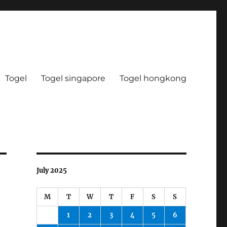
Togel
Togel singapore
Togel hongkong
July 2025
M
T
W
T
F
S
S
1
2
3
4
5
6