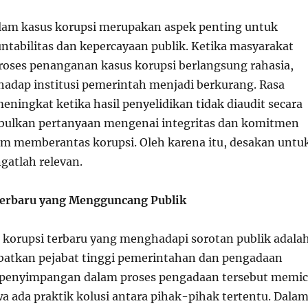
lam kasus korupsi merupakan aspek penting untuk
tabilitas dan kepercayaan publik. Ketika masyarakat
oses penanganan kasus korupsi berlangsung rahasia,
hadap institusi pemerintah menjadi berkurang. Rasa
ningkat ketika hasil penyelidikan tidak diaudit secara
bulkan pertanyaan mengenai integritas dan komitmen
m memberantas korupsi. Oleh karena itu, desakan untu
gatlah relevan.
Terbaru yang Mengguncang Publik
s korupsi terbaru yang menghadapi sorotan publik adala
batkan pejabat tinggi pemerintahan dan pengadaan
 penyimpangan dalam proses pengadaan tersebut memi
a ada praktik kolusi antara pihak-pihak tertentu. Dala