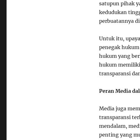
satupun pihak 
kedudukan ting
perbuatannya di
Untuk itu, upay
penegak hukum m
hukum yang berk
hukum memiliki
transparansi dan
Peran Media da
Media juga mem
transparansi ter
mendalam, medi
penting yang mu