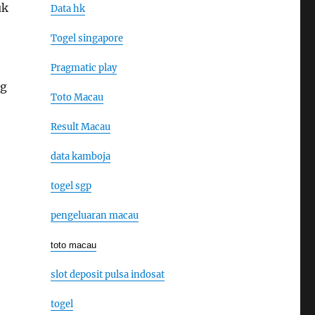
uk
Data hk
Togel singapore
Pragmatic play
ng
Toto Macau
Result Macau
data kamboja
togel sgp
pengeluaran macau
toto macau
slot deposit pulsa indosat
togel