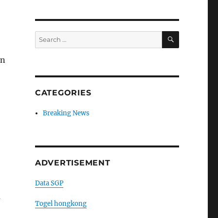
SEARCH
Search
for:
an
CATEGORIES
Breaking News
ADVERTISEMENT
Data SGP
a
Togel hongkong