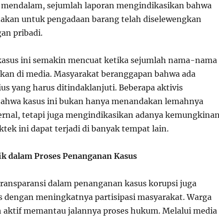
g mendalam, sejumlah laporan mengindikasikan bahwa
nakan untuk pengadaan barang telah diselewengkan
an pribadi.
asus ini semakin mencuat ketika sejumlah nama-nama
kan di media. Masyarakat beranggapan bahwa ada
us yang harus ditindaklanjuti. Beberapa aktivis
ahwa kasus ini bukan hanya menandakan lemahnya
rnal, tetapi juga mengindikasikan adanya kemungkina
tek ini dapat terjadi di banyak tempat lain.
lik dalam Proses Penanganan Kasus
ransparansi dalam penanganan kasus korupsi juga
s dengan meningkatnya partisipasi masyarakat. Warga
ih aktif memantau jalannya proses hukum. Melalui media