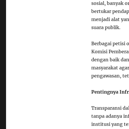
sosial, banyak 
bertukar pendap
menjadi alat ya
suara publik.
Berbagai petisi 
Komisi Pembera
dengan baik dan
masyarakat agar
pengawasan, tet
Pentingnya Inf
Transparansi da
tanpa adanya i
institusi yang t