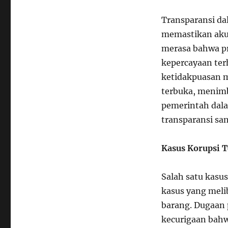
Transparansi da
memastikan akun
merasa bahwa pr
kepercayaan ter
ketidakpuasan me
terbuka, menim
pemerintah dala
transparansi san
Kasus Korupsi 
Salah satu kasu
kasus yang meli
barang. Dugaan
kecurigaan bahw