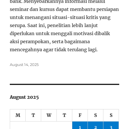
bank. Menyebarkannya informasi melalui
seminar dan kursus dapat membantu persiapan
untuk menangani situasi-situasi kritis yang
serupa. Saat ini, penelitian lebih lanjut
diperlukan untuk menggali motivasi dibalik
aksi perampokan, serta bagaimana
mencegahnya agar tidak terulang lagi.
Posted
August 14, 2025
on
August 2025
M
T
W
T
F
S
S
1
2
3