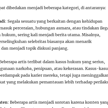
pat dibedakan menjadi beberapa kategori, di antaranya:
adi
: Segala sesuatu yang berkaitan dengan kehidupan
ermasuk perceraian, hubungan asmara, atau tindakan ileg
 hukum, sering kali menjadi berita utama. Misalnya,
erselingkuhan selebritas biasanya akan menarik
 dan menjadi topik diskusi panjang.
 Beberapa artis terlibat dalam kasus hukum yang serius,
hgunaan narkoba, penipuan, atau kekerasan. Kasus-kasu
 berdampak pada karier mereka, tetapi juga meninggalka
akat yang melakukan pemantauan lebih terhadap perilak
nten
: Beberapa artis menjadi sorotan karena konten yan