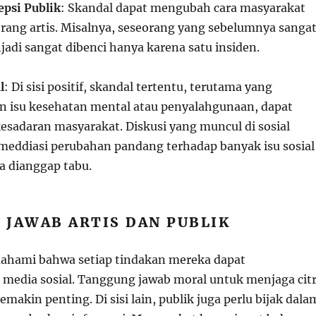
psi Publik
: Skandal dapat mengubah cara masyarakat
ng artis. Misalnya, seseorang yang sebelumnya sanga
jadi sangat dibenci hanya karena satu insiden.
l
: Di sisi positif, skandal tertentu, terutama yang
n isu kesehatan mental atau penyalahgunaan, dapat
sadaran masyarakat. Diskusi yang muncul di sosial
eddiasi perubahan pandang terhadap banyak isu sosial
 dianggap tabu.
 JAWAB ARTIS DAN PUBLIK
ahami bahwa setiap tindakan mereka dapat
i media sosial. Tanggung jawab moral untuk menjaga cit
emakin penting. Di sisi lain, publik juga perlu bijak dala