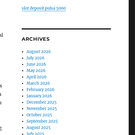
slot deposit pulsa 5000
al
ARCHIVES
August 2026
July 2026
June 2026
May 2026
April 2026
March 2026
s
February 2026
n
January 2026
u
December 2025
November 2025
October 2025
September 2025
g
August 2025
July 2025