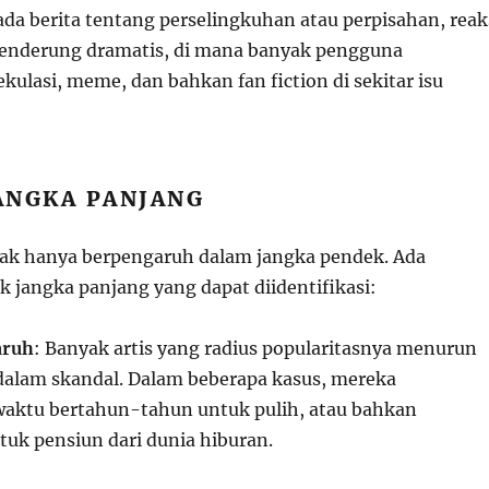
ada berita tentang perselingkuhan atau perpisahan, reak
 cenderung dramatis, di mana banyak pengguna
ulasi, meme, dan bahkan fan fiction di sekitar isu
ANGKA PANJANG
idak hanya berpengaruh dalam jangka pendek. Ada
 jangka panjang yang dapat diidentifikasi:
aruh
: Banyak artis yang radius popularitasnya menurun
t dalam skandal. Dalam beberapa kasus, mereka
ktu bertahun-tahun untuk pulih, atau bahkan
k pensiun dari dunia hiburan.