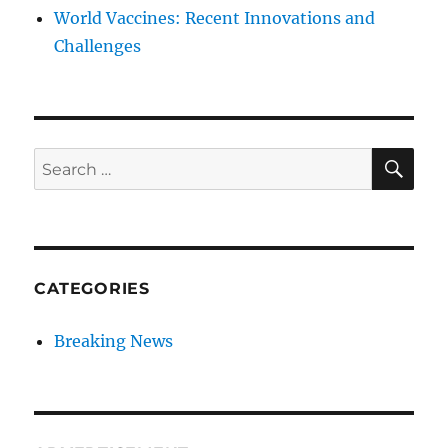
World Vaccines: Recent Innovations and
Challenges
SE
Search
for:
CATEGORIES
Breaking News