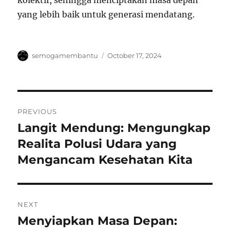
kolektif, sehingga menciptakan masa depan
yang lebih baik untuk generasi mendatang.
Author
Posted
semogamembantu
October 17, 2024
on
Post
PREVIOUS
navigation
Langit Mendung: Mengungkap
Previous
post:
Realita Polusi Udara yang
Mengancam Kesehatan Kita
NEXT
Menyiapkan Masa Depan:
Next