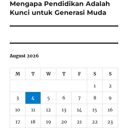
post:
Mengapa Pendidikan Adalah
Kunci untuk Generasi Muda
August 2026
M
T
W
T
F
S
S
1
2
3
4
5
6
7
8
9
10
11
12
13
14
15
16
17
18
19
20
21
22
23