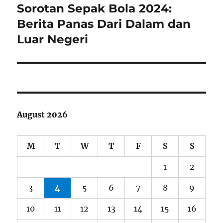
Sorotan Sepak Bola 2024:
Next
post:
Berita Panas Dari Dalam dan
Luar Negeri
August 2026
M
T
W
T
F
S
S
1
2
3
4
5
6
7
8
9
10
11
12
13
14
15
16