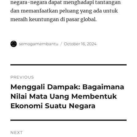
negara-negara dapat menghadapi tantangan
dan memanfaatkan peluang yang ada untuk
meraih keuntungan di pasar global.
Author
Posted
semogamembantu
October 16, 2024
on
Post
PREVIOUS
navigation
Menggali Dampak: Bagaimana
Previous
post:
Nilai Mata Uang Membentuk
Ekonomi Suatu Negara
NEXT