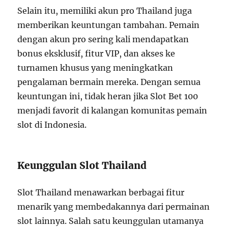
Selain itu, memiliki akun pro Thailand juga
memberikan keuntungan tambahan. Pemain
dengan akun pro sering kali mendapatkan
bonus eksklusif, fitur VIP, dan akses ke
turnamen khusus yang meningkatkan
pengalaman bermain mereka. Dengan semua
keuntungan ini, tidak heran jika Slot Bet 100
menjadi favorit di kalangan komunitas pemain
slot di Indonesia.
Keunggulan Slot Thailand
Slot Thailand menawarkan berbagai fitur
menarik yang membedakannya dari permainan
slot lainnya. Salah satu keunggulan utamanya