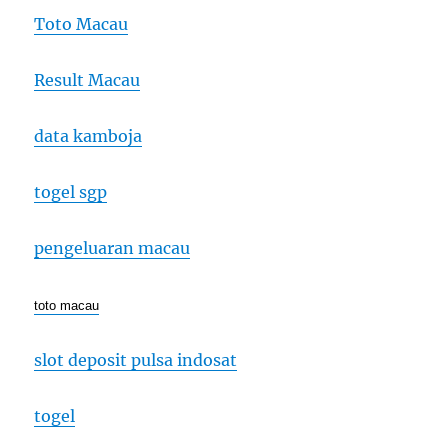
Toto Macau
Result Macau
data kamboja
togel sgp
pengeluaran macau
toto macau
slot deposit pulsa indosat
togel