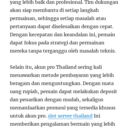
yang lebih baik dan profesional. Tim dukungan
akan siap membantu di setiap langkah
permainan, sehingga setiap masalah atau
pertanyaan dapat diselesaikan dengan cepat.
Dengan kecepatan dan keandalan ini, pemain
dapat fokus pada strategi dan permainan
mereka tanpa terganggu oleh masalah teknis.
Selain itu, akun pro Thailand sering kali
menawarkan metode pembayaran yang lebih
beragam dan menguntungkan. Dengan mata
uang rupiah, pemain dapat melakukan deposit
dan penarikan dengan mudah, sekaligus
memanfaatkan promosi yang tersedia khusus
untuk akun pro.
slot server thailand
Ini
memberikan pengalaman bermain yang lebih