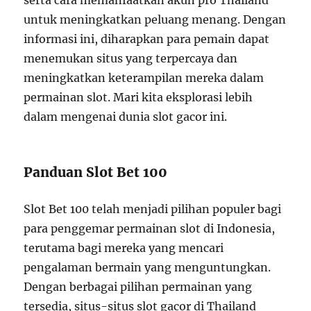
serta cara memanfaatkan akun pro Thailand
untuk meningkatkan peluang menang. Dengan
informasi ini, diharapkan para pemain dapat
menemukan situs yang terpercaya dan
meningkatkan keterampilan mereka dalam
permainan slot. Mari kita eksplorasi lebih
dalam mengenai dunia slot gacor ini.
Panduan Slot Bet 100
Slot Bet 100 telah menjadi pilihan populer bagi
para penggemar permainan slot di Indonesia,
terutama bagi mereka yang mencari
pengalaman bermain yang menguntungkan.
Dengan berbagai pilihan permainan yang
tersedia, situs-situs slot gacor di Thailand