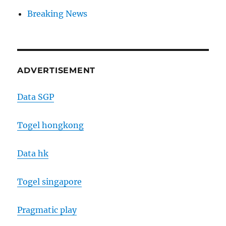
Breaking News
ADVERTISEMENT
Data SGP
Togel hongkong
Data hk
Togel singapore
Pragmatic play