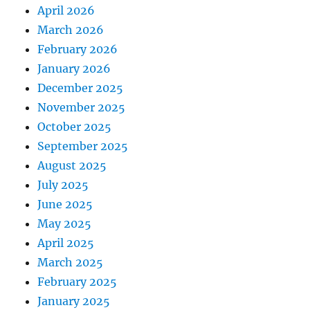
April 2026
March 2026
February 2026
January 2026
December 2025
November 2025
October 2025
September 2025
August 2025
July 2025
June 2025
May 2025
April 2025
March 2025
February 2025
January 2025