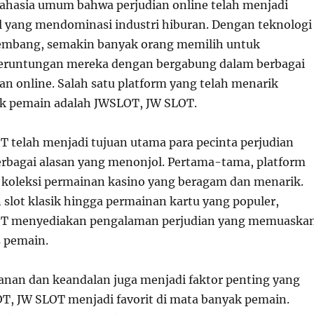
ahasia umum bahwa perjudian online telah menjadi
 yang mendominasi industri hiburan. Dengan teknologi
kembang, semakin banyak orang memilih untuk
beruntungan mereka dengan bergabung dalam berbagai
an online. Salah satu platform yang telah menarik
ak pemain adalah JWSLOT, JW SLOT.
 telah menjadi tujuan utama para pecinta perjudian
erbagai alasan yang menonjol. Pertama-tama, platform
koleksi permainan kasino yang beragam dan menarik.
 slot klasik hingga permainan kartu yang populer,
T menyediakan pengalaman perjudian yang memuaska
s pemain.
manan dan keandalan juga menjadi faktor penting yang
, JW SLOT menjadi favorit di mata banyak pemain.