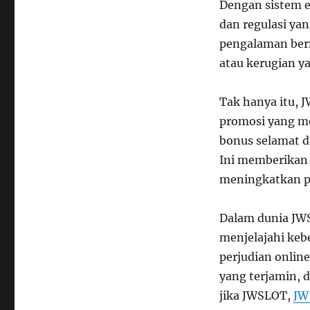
Dengan sistem e
dan regulasi ya
pengalaman ber
atau kerugian ya
Tak hanya itu, 
promosi yang m
bonus selamat da
Ini memberikan
meningkatkan p
Dalam dunia JW
menjelajahi keb
perjudian onlin
yang terjamin,
jika JWSLOT,
JW