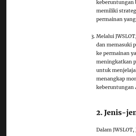
keberuntungan b
memiliki strat
permainan yang
Melalui JWSLOT,
dan memasuki p
ke permainan ya
meningkatkan pe
untuk menjelaja
menangkap mome
keberuntungan 
2. Jenis-j
Dalam JWSLOT, J