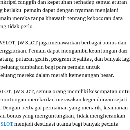
nkripsi canggih dan kepatuhan terhadap semua aturan
ng berlaku, pemain dapat dengan nyaman menjalani
main mereka tanpa khawatir tentang kebocoran data
ng tidak perlu.
JWSLOT, JW SLOT juga menawarkan berbagai bonus dan
enggiurkan. Pemain dapat mengambil keuntungan dari
tang, putaran gratis, program loyalitas, dan banyak lagi
 peluang tambahan bagi para pemain untuk
eluang mereka dalam meraih kemenangan besar.
SLOT, JW SLOT, semua orang memiliki kesempatan untu
eruntungan mereka dan merasakan kegembiraan sejati
e. Dengan berbagai permainan yang menarik, keamanan
 dan bonus yang menguntungkan, tidak mengherankan
 SLOT
menjadi destinasi utama bagi banyak pecinta