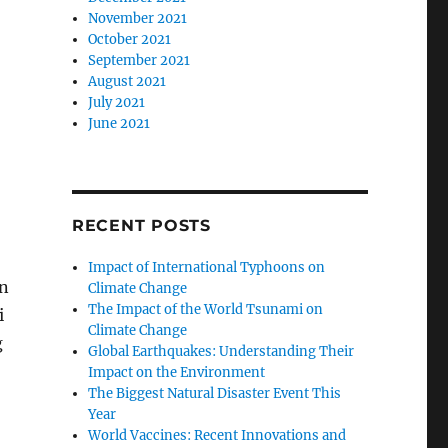
November 2021
October 2021
September 2021
August 2021
July 2021
June 2021
RECENT POSTS
Impact of International Typhoons on
an
Climate Change
The Impact of the World Tsunami on
i
Climate Change
g
Global Earthquakes: Understanding Their
Impact on the Environment
The Biggest Natural Disaster Event This
Year
World Vaccines: Recent Innovations and