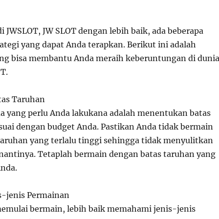
i JWSLOT, JW SLOT dengan lebih baik, ada beberapa
tegi yang dapat Anda terapkan. Berikut ini adalah
ang bisa membantu Anda meraih keberuntungan di duni
T.
as Taruhan
a yang perlu Anda lakukana adalah menentukan batas
suai dengan budget Anda. Pastikan Anda tidak bermain
aruhan yang terlalu tinggi sehingga tidak menyulitkan
antinya. Tetaplah bermain dengan batas taruhan yang
nda.
-jenis Permainan
mulai bermain, lebih baik memahami jenis-jenis