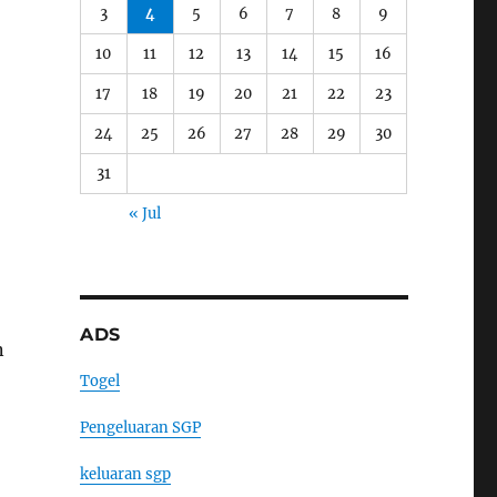
3
4
5
6
7
8
9
10
11
12
13
14
15
16
17
18
19
20
21
22
23
24
25
26
27
28
29
30
31
« Jul
ADS
n
Togel
Pengeluaran SGP
keluaran sgp