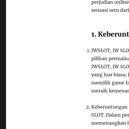
perjudian online
sensasi seru da
1. Keberun
JWSLOT, JW SLOT
pilihan permain
JWSLOT, JW SLO
yang luar biasa
memilih game fa
meraih kemenan
Keberuntungan a
SLOT. Dalam per
memenangkan had