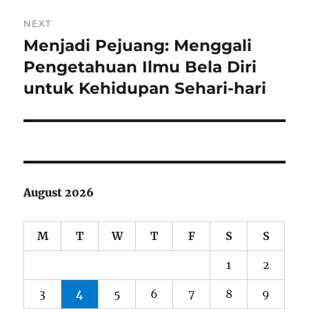
NEXT
Menjadi Pejuang: Menggali
Next
post:
Pengetahuan Ilmu Bela Diri
untuk Kehidupan Sehari-hari
August 2026
M
T
W
T
F
S
S
1
2
3
4
5
6
7
8
9