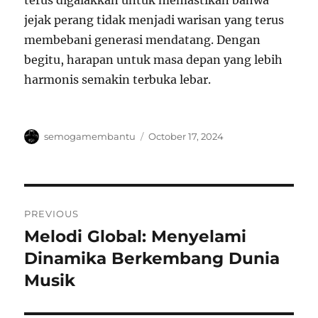
terus digalakkan untuk memastikan bahwa
jejak perang tidak menjadi warisan yang terus
membebani generasi mendatang. Dengan
begitu, harapan untuk masa depan yang lebih
harmonis semakin terbuka lebar.
Author
Posted
semogamembantu
October 17, 2024
on
Post
PREVIOUS
navigation
Melodi Global: Menyelami
Previous
post:
Dinamika Berkembang Dunia
Musik