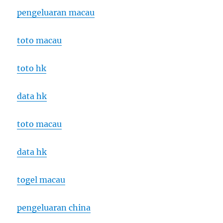
pengeluaran macau
toto macau
toto hk
data hk
toto macau
data hk
togel macau
pengeluaran china