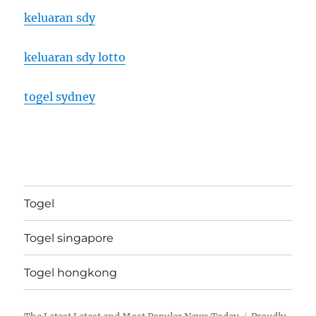
keluaran sdy
keluaran sdy lotto
togel sydney
Togel
Togel singapore
Togel hongkong