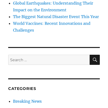
Global Earthquakes: Understanding Their
Impact on the Environment
The Biggest Natural Disaster Event This Year
World Vaccines: Recent Innovations and
Challenges
SE
Search
for:
CATEGORIES
Breaking News