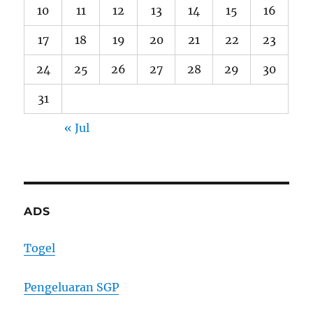
10
11
12
13
14
15
16
17
18
19
20
21
22
23
24
25
26
27
28
29
30
31
« Jul
ADS
Togel
Pengeluaran SGP