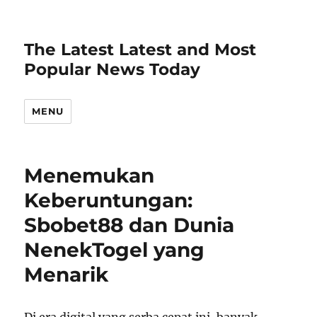
The Latest Latest and Most
Popular News Today
MENU
Menemukan
Keberuntungan:
Sbobet88 dan Dunia
NenekTogel yang
Menarik