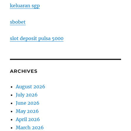
keluaran sgp
sbobet
slot deposit pulsa 5000
ARCHIVES
August 2026
July 2026
June 2026
May 2026
April 2026
March 2026