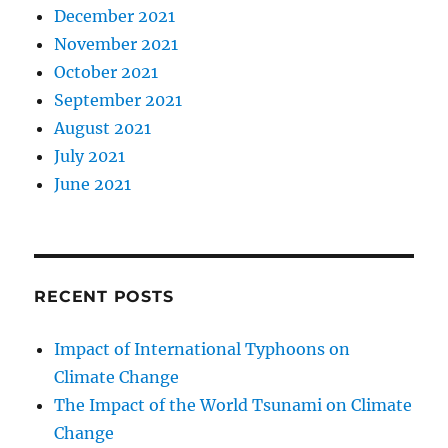
December 2021
November 2021
October 2021
September 2021
August 2021
July 2021
June 2021
RECENT POSTS
Impact of International Typhoons on
Climate Change
The Impact of the World Tsunami on Climate
Change