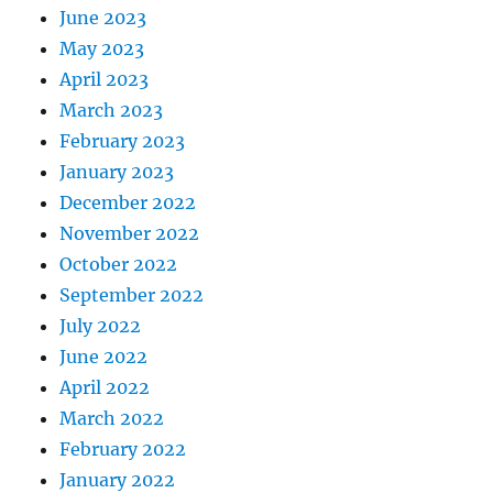
June 2023
May 2023
April 2023
March 2023
February 2023
January 2023
December 2022
November 2022
October 2022
September 2022
July 2022
June 2022
April 2022
March 2022
February 2022
January 2022