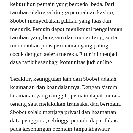
kebutuhan pemain yang berbeda-beda. Dari
taruhan olahraga hingga permainan kasino,
Sbobet menyediakan pilihan yang luas dan
menarik. Pemain dapat menikmati pengalaman
taruhan yang beragam dan menantang, serta
menemukan jenis permainan yang paling
cocok dengan selera mereka. Fitur ini menjadi
daya tarik besar bagi komunitas judi online.
Terakhir, keunggulan lain dari Sbobet adalah
keamanan dan keandalannya. Dengan sistem
keamanan yang canggih, pemain dapat merasa
tenang saat melakukan transaksi dan bermain.
Sbobet selalu menjaga privasi dan keamanan
data pengguna, sehingga pemain dapat fokus
pada kesenangan bermain tanpa khawatir