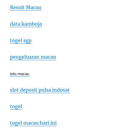
Result Macau
data kamboja
togel sgp
pengeluaran macau
toto macau
slot deposit pulsa indosat
togel
togel macau hari ini