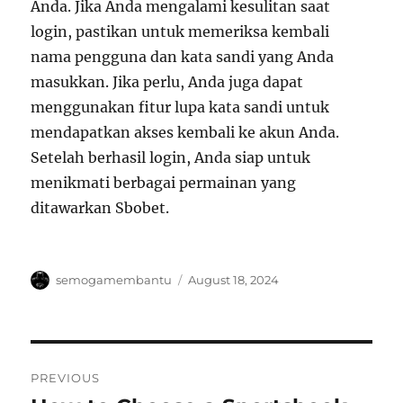
Anda. Jika Anda mengalami kesulitan saat
login, pastikan untuk memeriksa kembali
nama pengguna dan kata sandi yang Anda
masukkan. Jika perlu, Anda juga dapat
menggunakan fitur lupa kata sandi untuk
mendapatkan akses kembali ke akun Anda.
Setelah berhasil login, Anda siap untuk
menikmati berbagai permainan yang
ditawarkan Sbobet.
Author
Posted
semogamembantu
August 18, 2024
on
Post
PREVIOUS
navigation