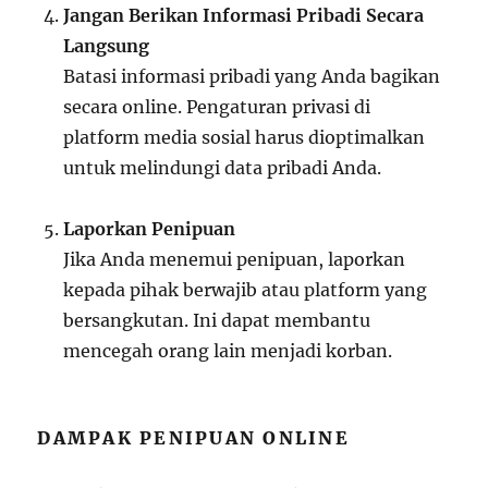
Jangan Berikan Informasi Pribadi Secara
Langsung
Batasi informasi pribadi yang Anda bagikan
secara online. Pengaturan privasi di
platform media sosial harus dioptimalkan
untuk melindungi data pribadi Anda.
Laporkan Penipuan
Jika Anda menemui penipuan, laporkan
kepada pihak berwajib atau platform yang
bersangkutan. Ini dapat membantu
mencegah orang lain menjadi korban.
DAMPAK PENIPUAN ONLINE