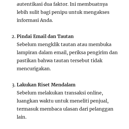
autentikasi dua faktor. Ini membuatnya
lebih sulit bagi penipu untuk mengakses
informasi Anda.
Pindai Email dan Tautan
Sebelum mengklik tautan atau membuka
lampiran dalam email, periksa pengirim dan
pastikan bahwa tautan tersebut tidak
mencurigakan.
Lakukan Riset Mendalam
Sebelum melakukan transaksi online,
luangkan waktu untuk meneliti penjual,
termasuk membaca ulasan dari pelanggan
lain.