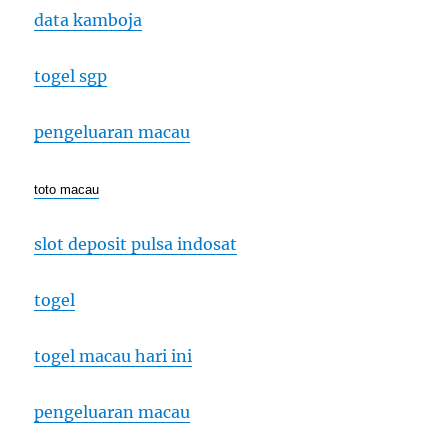
data kamboja
togel sgp
pengeluaran macau
toto macau
slot deposit pulsa indosat
togel
togel macau hari ini
pengeluaran macau