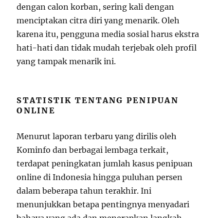
dengan calon korban, sering kali dengan
menciptakan citra diri yang menarik. Oleh
karena itu, pengguna media sosial harus ekstra
hati-hati dan tidak mudah terjebak oleh profil
yang tampak menarik ini.
STATISTIK TENTANG PENIPUAN
ONLINE
Menurut laporan terbaru yang dirilis oleh
Kominfo dan berbagai lembaga terkait,
terdapat peningkatan jumlah kasus penipuan
online di Indonesia hingga puluhan persen
dalam beberapa tahun terakhir. Ini
menunjukkan betapa pentingnya menyadari