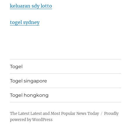
keluaran sdy lotto
togel sydney
Togel
Togel singapore
Togel hongkong
The Latest Latest and Most Popular News Today
Proudly
powered by WordPress