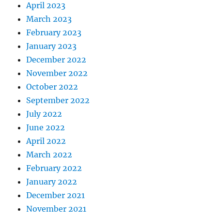
April 2023
March 2023
February 2023
January 2023
December 2022
November 2022
October 2022
September 2022
July 2022
June 2022
April 2022
March 2022
February 2022
January 2022
December 2021
November 2021