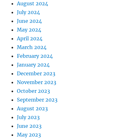
August 2024
July 2024
June 2024
May 2024
April 2024
March 2024
February 2024
January 2024
December 2023
November 2023
October 2023
September 2023
August 2023
July 2023
June 2023
May 2023