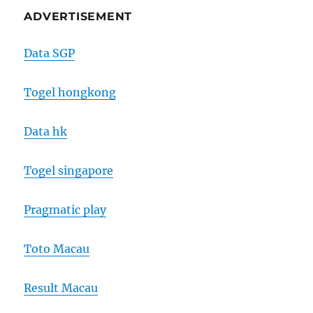
ADVERTISEMENT
Data SGP
Togel hongkong
Data hk
Togel singapore
Pragmatic play
Toto Macau
Result Macau