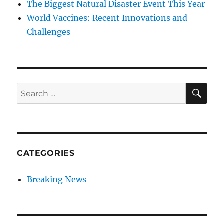
The Biggest Natural Disaster Event This Year
World Vaccines: Recent Innovations and
Challenges
SE
Search
for:
CATEGORIES
Breaking News