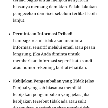
terlalu bagus untuk menjadi kenyataan,
biasanya memang demikian. Selalu lakukan
pengecekan dan riset sebelum terlibat lebih
lanjut.
Permintaan Informasi Pribadi
Lembaga resmi tidak akan meminta
informasi sensitif melalui email atau pesan
langsung. Jika Anda diminta untuk
memberikan informasi seperti kata sandi
atau nomor rekening, berhati-hatilah.
Kebijakan Pengembalian yang Tidak Jelas
Penjual yang sah biasanya memiliki
kebijakan pengembalian yang jelas. Jika
kebijakan tersebut tidak ada atau sulit