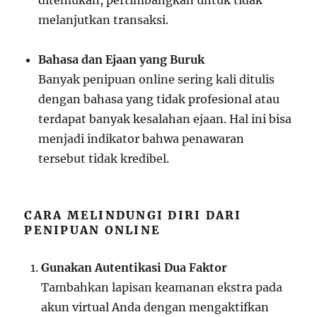
ditemukan, pertimbangkan untuk tidak
melanjutkan transaksi.
Bahasa dan Ejaan yang Buruk
Banyak penipuan online sering kali ditulis
dengan bahasa yang tidak profesional atau
terdapat banyak kesalahan ejaan. Hal ini bisa
menjadi indikator bahwa penawaran
tersebut tidak kredibel.
CARA MELINDUNGI DIRI DARI
PENIPUAN ONLINE
Gunakan Autentikasi Dua Faktor
Tambahkan lapisan keamanan ekstra pada
akun virtual Anda dengan mengaktifkan