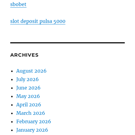
sbobet
slot deposit pulsa 5000
ARCHIVES
August 2026
July 2026
June 2026
May 2026
April 2026
March 2026
February 2026
January 2026