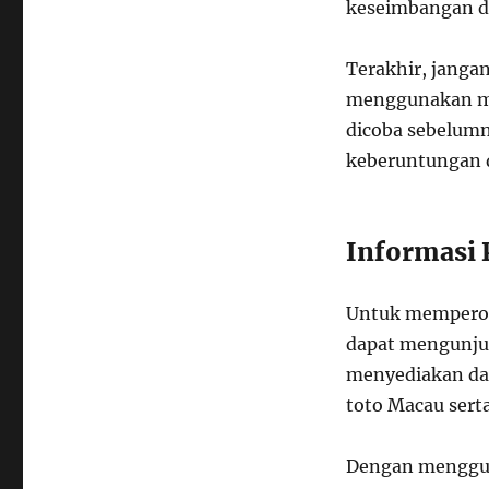
keseimbangan d
Terakhir, jangan
menggunakan met
dicoba sebelum
keberuntungan 
Informasi 
Untuk memperole
dapat mengunjung
menyediakan dat
toto Macau sert
Dengan menggun