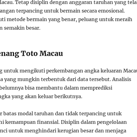
acau. Tetap disiplin dengan anggaran taruhan yang tel
jangan terpancing untuk bermain secara emosional.
ti metode bermain yang benar, peluang untuk meraih
 semakin besar.
enang Toto Macau
ng untuk mengikuti perkembangan angka keluaran Maca
la yang mungkin terbentuk dari data tersebut. Analisis
belumnya bisa membantu dalam memprediksi
ka yang akan keluar berikutnya.
 batas modal taruhan dan tidak terpancing untuk
hi kemampuan finansial. Disiplin dalam pengelolaan
nci untuk menghindari kerugian besar dan menjaga