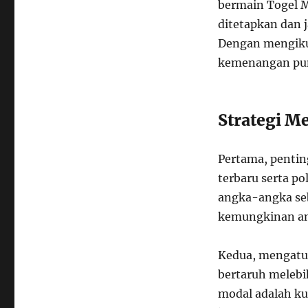
bermain Togel M
ditetapkan dan 
Dengan mengiku
kemenangan pun
Strategi M
Pertama, penti
terbaru serta po
angka-angka se
kemungkinan ang
Kedua, mengatur
bertaruh melebi
modal adalah ku