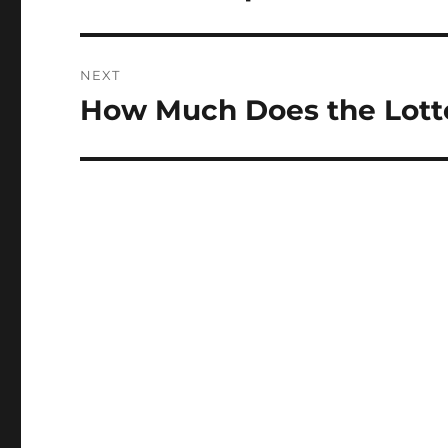
post:
NEXT
How Much Does the Lotte
Next
post: