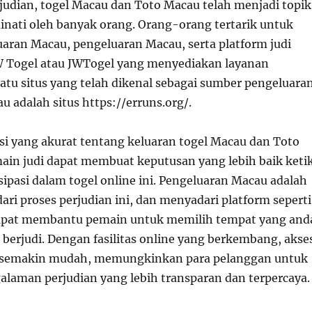
judian, togel Macau dan Toto Macau telah menjadi topik
inati oleh banyak orang. Orang-orang tertarik untuk
aran Macau, pengeluaran Macau, serta platform judi
JW Togel atau JWTogel yang menyediakan layanan
satu situs yang telah dikenal sebagai sumber pengeluara
u adalah situs https://erruns.org/.
i yang akurat tentang keluaran togel Macau dan Toto
ain judi dapat membuat keputusan yang lebih baik keti
ipasi dalam togel online ini. Pengeluaran Macau adalah
ari proses perjudian ini, dan menyadari platform seperti
dapat membantu pemain untuk memilih tempat yang and
berjudi. Dengan fasilitas online yang berkembang, akse
ni semakin mudah, memungkinkan para pelanggan untuk
laman perjudian yang lebih transparan dan terpercaya.