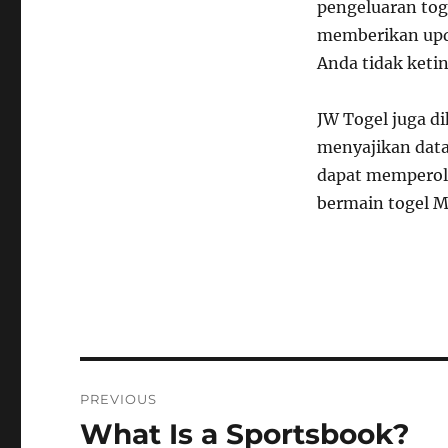
pengeluaran toge
memberikan upda
Anda tidak ketin
JW Togel juga di
menyajikan data
dapat memperole
bermain togel M
Post
PREVIOUS
navigation
What Is a Sportsbook?
Previous