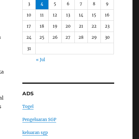
3
4
5
6
7
8
9
10
11
12
13
14
15
16
17
18
19
20
21
22
23
n
24
25
26
27
28
29
30
31
« Jul
ka
ADS
al
s
Togel
Pengeluaran SGP
keluaran sgp