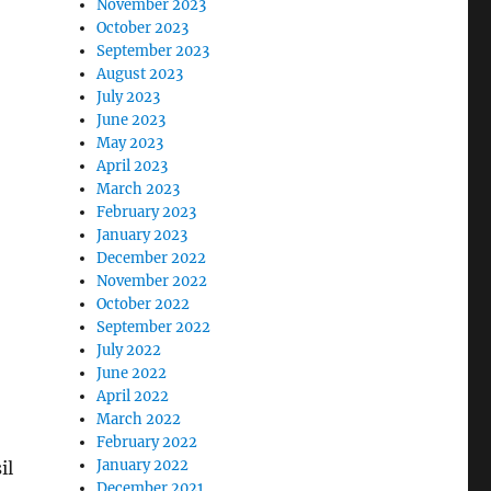
November 2023
October 2023
September 2023
August 2023
July 2023
June 2023
May 2023
April 2023
March 2023
February 2023
January 2023
December 2022
November 2022
October 2022
September 2022
July 2022
June 2022
April 2022
March 2022
February 2022
January 2022
il
December 2021