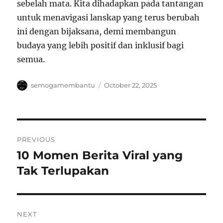
sebelah mata. Kita dihadapkan pada tantangan
untuk menavigasi lanskap yang terus berubah
ini dengan bijaksana, demi membangun
budaya yang lebih positif dan inklusif bagi
semua.
Author
Posted
semogamembantu
October 22, 2025
on
Post
PREVIOUS
navigation
10 Momen Berita Viral yang
Previous
post:
Tak Terlupakan
NEXT