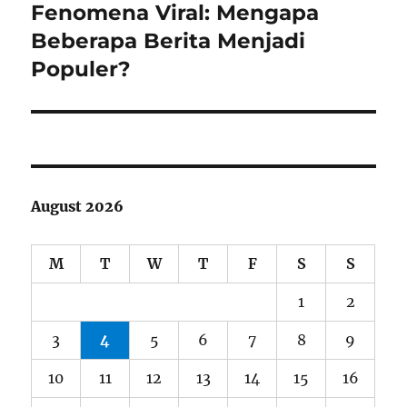
Fenomena Viral: Mengapa
Next
post:
Beberapa Berita Menjadi
Populer?
August 2026
M
T
W
T
F
S
S
1
2
3
4
5
6
7
8
9
10
11
12
13
14
15
16