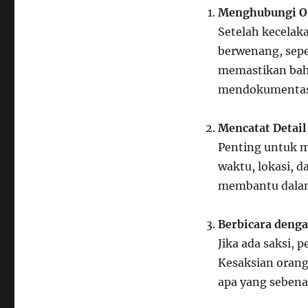
Menghubungi Ot
Setelah kecelak
berwenang, seper
memastikan bah
mendokumentasi
Mencatat Detail
Penting untuk m
waktu, lokasi, d
membantu dalam 
Berbicara denga
Jika ada saksi,
Kesaksian orang
apa yang sebenar