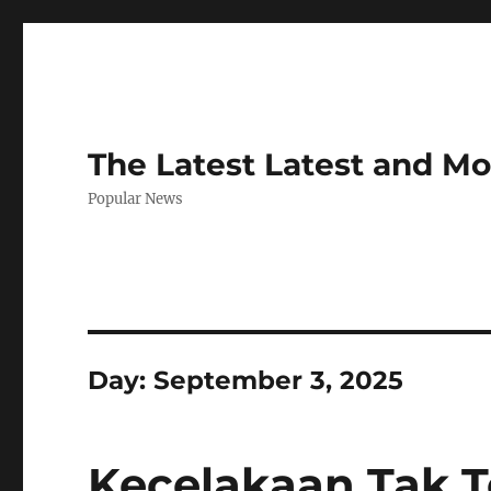
The Latest Latest and M
Popular News
Day:
September 3, 2025
Kecelakaan Tak T