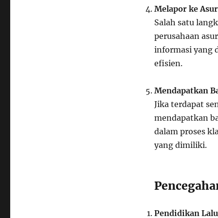
Melapor ke Asur
Salah satu lang
perusahaan asu
informasi yang d
efisien.
Mendapatkan B
Jika terdapat s
mendapatkan ba
dalam proses kl
yang dimiliki.
Pencegahan
Pendidikan Lalu