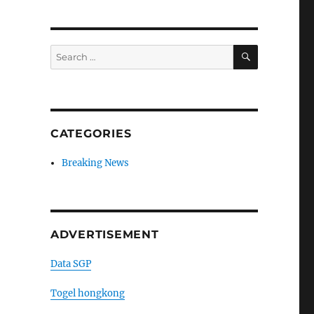
SEARCH
Search
for:
CATEGORIES
Breaking News
ADVERTISEMENT
Data SGP
Togel hongkong