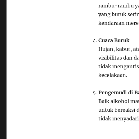
rambu-rambu yan
yang buruk seri
kendaraan mere
Cuaca Buruk
Hujan, kabut, a
visibilitas dan
tidak mengantis
kecelakaan.
Pengemudi di B
Baik alkohol m
untuk bereaksi 
tidak menyadari 