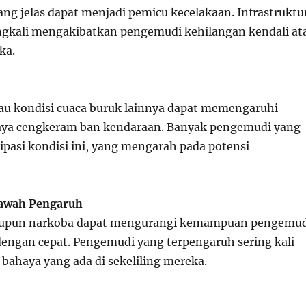
g jelas dapat menjadi pemicu kecelakaan. Infrastruktu
ngkali mengakibatkan pengemudi kehilangan kendali at
ka.
tau kondisi cuaca buruk lainnya dapat memengaruhi
 daya cengkeram ban kendaraan. Banyak pengemudi yang
ipasi kondisi ini, yang mengarah pada potensi
awah Pengaruh
aupun narkoba dapat mengurangi kemampuan pengemud
dengan cepat. Pengemudi yang terpengaruh sering kali
bahaya yang ada di sekeliling mereka.