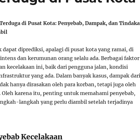
Terduga di Pusat Kota: Penyebab, Dampak, dan Tindak
bil
 dapat diprediksi, apalagi di pusat kota yang ramai, di
 intens dan kerumunan orang selalu ada. Berbagai faktor
 kecelakaan ini, baik dari pengguna jalan, kondisi
nfrastruktur yang ada. Dalam banyak kasus, dampak dar
idak hanya dirasakan oleh para korban, tetapi juga oleh
. Oleh karena itu, penting untuk memahami penyebab,
angkah-langkah yang perlu diambil setelah terjadinya
yebab Kecelakaan