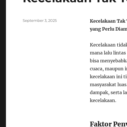
Posted
September 3, 2025
Kecelakaan Tak 
on
yang Perlu Diam
Kecelakaan tidak
mana lalu lintas
bisa menyebabkan
cuaca, maupun i
kecelakaan ini t
masyarakat luas
dampak, serta l
kecelakaan.
Faktor Pen