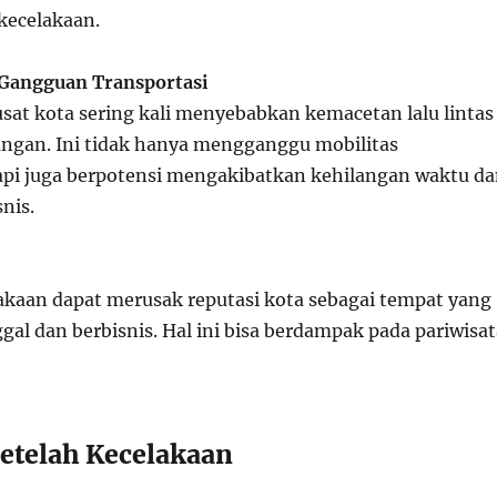
kecelakaan.
Gangguan Transportasi
usat kota sering kali menyebabkan kemacetan lalu lintas
ngan. Ini tidak hanya mengganggu mobilitas
api juga berpotensi mengakibatkan kehilangan waktu d
snis.
akaan dapat merusak reputasi kota sebagai tempat yang
al dan berbisnis. Hal ini bisa berdampak pada pariwisat
etelah Kecelakaan