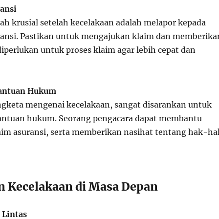
ansi
kah krusial setelah kecelakaan adalah melapor kepada
ransi. Pastikan untuk mengajukan klaim dan memberika
iperlukan untuk proses klaim agar lebih cepat dan
antuan Hukum
engketa mengenai kecelakaan, sangat disarankan untuk
ntuan hukum. Seorang pengacara dapat membantu
aim asuransi, serta memberikan nasihat tentang hak-ha
 Kecelakaan di Masa Depan
 Lintas