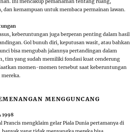
nan. Ini mencakup pemahaman tentang ruang,
a, dan kemampuan untuk membaca permainan lawan.
tungan
sus, keberuntungan juga berperan penting dalam hasil
andingan. Gol bunuh diri, keputusan wasit, atau bahkan
unci bisa mengubah jalannya pertandingan dalam
 tim yang sudah memiliki fondasi kuat cenderung
atkan momen-momen tersebut saat keberuntungan
 mereka.
EMENANGAN MENGGUNCANG
A 1998
al Prancis mengklaim gelar Piala Dunia pertamanya di
, banyak yang tidak menyangka mereka bisa