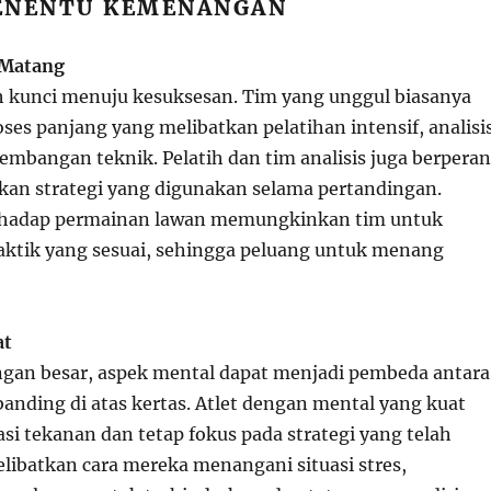
ENENTU KEMENANGAN
 Matang
h kunci menuju kesuksesan. Tim yang unggul biasanya
oses panjang yang melibatkan pelatihan intensif, analisi
embangan teknik. Pelatih dan tim analisis juga berperan
an strategi yang digunakan selama pertandingan.
hadap permainan lawan memungkinkan tim untuk
ktik yang sesuai, sehingga peluang untuk menang
at
gan besar, aspek mental dapat menjadi pembeda antara
anding di atas kertas. Atlet dengan mental yang kuat
 tekanan dan tetap fokus pada strategi yang telah
elibatkan cara mereka menangani situasi stres,