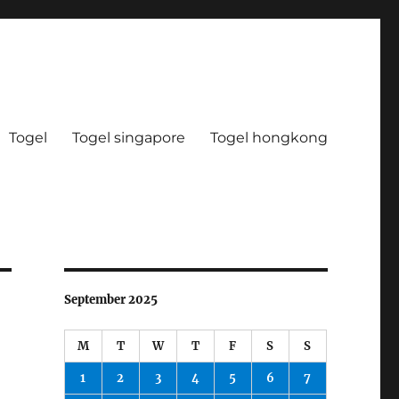
Togel
Togel singapore
Togel hongkong
September 2025
M
T
W
T
F
S
S
1
2
3
4
5
6
7