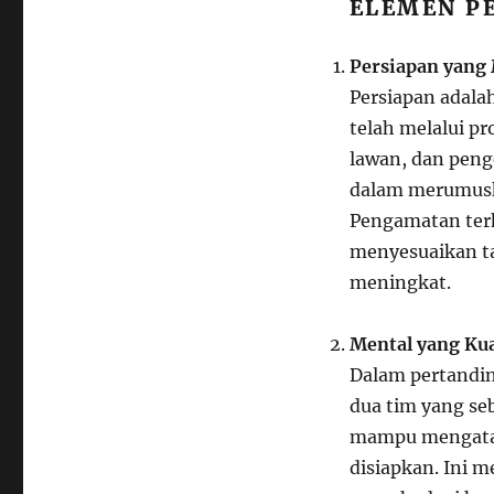
ELEMEN P
Persiapan yang
Persiapan adala
telah melalui pr
lawan, dan peng
dalam merumusk
Pengamatan ter
menyesuaikan ta
meningkat.
Mental yang Ku
Dalam pertandin
dua tim yang seb
mampu mengatasi
disiapkan. Ini m