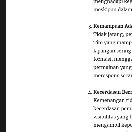
menghadapi kega
meskipun dalam 
Kemampuan Ada
Tidak jarang, p
Tim yang mampu 
lapangan sering
formasi, mengg
permainan yang 
merespons secara
Kecerdasan Ber
Kemenangan tidak
kecerdasan pem
visibilitas yang
mengambil kepu