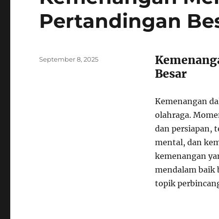
Pertandingan Be
Kemenanga
Posted
September 8, 2025
on
Besar
Kemenangan dala
olahraga. Momen
dan persiapan, 
mental, dan ke
kemenangan yang
mendalam baik b
topik perbincan