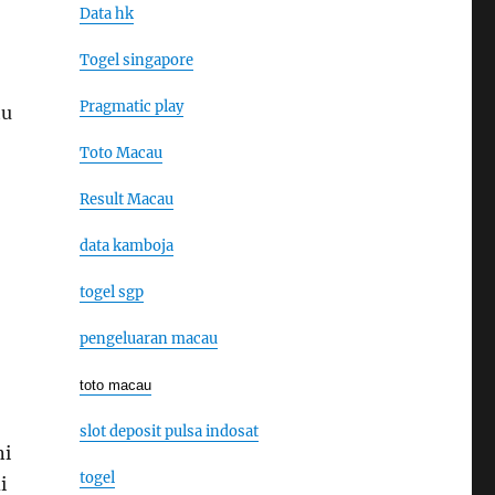
Data hk
Togel singapore
Pragmatic play
tu
Toto Macau
Result Macau
data kamboja
togel sgp
pengeluaran macau
toto macau
slot deposit pulsa indosat
ni
togel
i