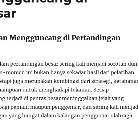
sar
n Mengguncang di Pertandingan
m pertandingan besar sering kali menjadi sorotan dun
-momen ini bukan hanya sekadar hasil dari pelatihan
tetapi juga merupakan kombinasi dari strategi, ketahana
mampuan untuk menghadapi tekanan. Setiap
 terjadi di pentas besar meninggalkan jejak yang
agi pemain maupun penggemar, dan sering kali menjad
gan yang hangat dalam kalangan penggemar olahraga.