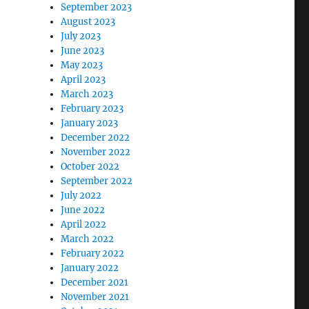
September 2023
August 2023
July 2023
June 2023
May 2023
April 2023
March 2023
February 2023
January 2023
December 2022
November 2022
October 2022
September 2022
July 2022
June 2022
April 2022
March 2022
February 2022
January 2022
December 2021
November 2021