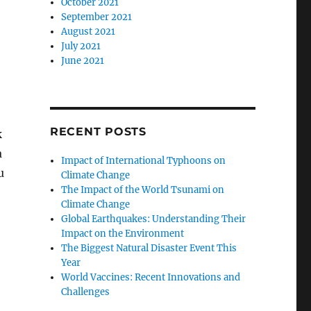
October 2021
September 2021
August 2021
July 2021
June 2021
RECENT POSTS
k
a
Impact of International Typhoons on
u
Climate Change
The Impact of the World Tsunami on
Climate Change
Global Earthquakes: Understanding Their
Impact on the Environment
The Biggest Natural Disaster Event This
Year
World Vaccines: Recent Innovations and
Challenges