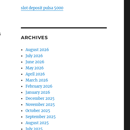
slot deposit pulsa 5000
s
ARCHIVES
August 2026
July 2026
June 2026
May 2026
April 2026
March 2026
February 2026
January 2026
December 2025
November 2025
October 2025
September 2025
August 2025
July 2025