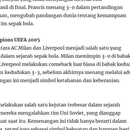
sil di final. Prancis menang 3-0 dalam pertandingan
kan, mengubah pandangan dunia tentang kemampuan
tim sepak bola.
mpions UEFA 2005
tara AC Milan dan Liverpool menjadi salah satu yang
 dalam sejarah sepak bola. Milan memimpin 3-0 di baba
 Liverpool melakukan comeback luar biasa di babak kedu
 kedudukan 3-3, sebelum akhirnya menang melalui ad
ngan ini menjadi simbol ketahanan dan keberanian.
melakukan salah satu kejutan terbesar dalam sejarah
 mereka mengalahkan tim Uni Soviet, yang dianggap
uat saat itu. Kemenangan ini tidak hanya berarti dalam
a, tetapi juga sebagai simbol kekuatan dan harapan bagi