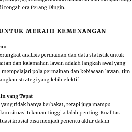
di tengah era Perang Dingin.
 UNTUK MERAIH KEMENANGAN
lam
angkat analisis permainan dan data statistik untuk
tan dan kelemahan lawan adalah langkah awal yang
 mempelajari pola permainan dan kebiasaan lawan, tim
gkan strategi yang lebih efektif.
in yang Tepat
yang tidak hanya berbakat, tetapi juga mampu
lam situasi tekanan tinggi adalah penting. Kualitas
tuasi krusial bisa menjadi penentu akhir dalam