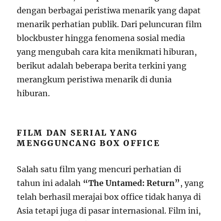
dengan berbagai peristiwa menarik yang dapat
menarik perhatian publik. Dari peluncuran film
blockbuster hingga fenomena sosial media
yang mengubah cara kita menikmati hiburan,
berikut adalah beberapa berita terkini yang
merangkum peristiwa menarik di dunia
hiburan.
FILM DAN SERIAL YANG
MENGGUNCANG BOX OFFICE
Salah satu film yang mencuri perhatian di
tahun ini adalah
“The Untamed: Return”
, yang
telah berhasil merajai box office tidak hanya di
Asia tetapi juga di pasar internasional. Film ini,