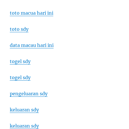
toto macua hari ini
toto sdy
data macau hari ini
togel sdy
togel sdy
pengeluaran sdy
keluaran sdy
keluaran sdy