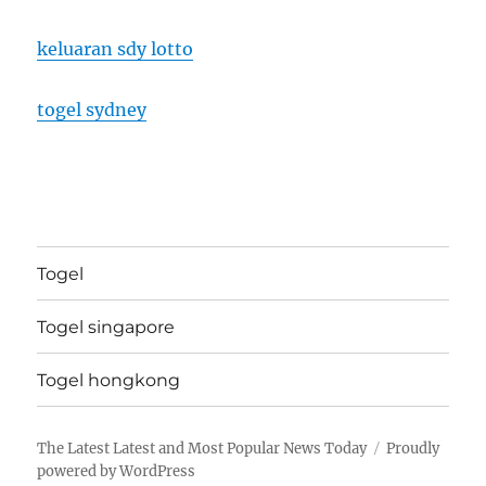
keluaran sdy lotto
togel sydney
Togel
Togel singapore
Togel hongkong
The Latest Latest and Most Popular News Today
Proudly
powered by WordPress