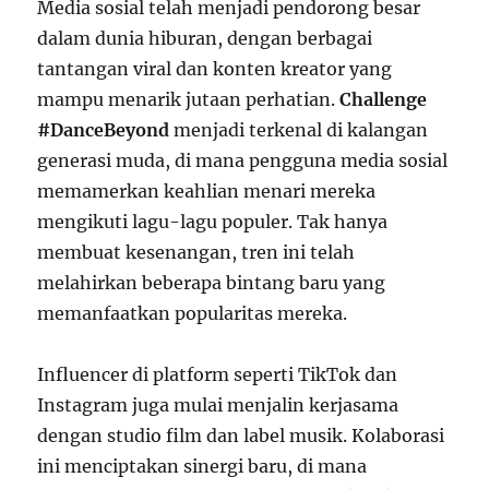
Media sosial telah menjadi pendorong besar
dalam dunia hiburan, dengan berbagai
tantangan viral dan konten kreator yang
mampu menarik jutaan perhatian.
Challenge
#DanceBeyond
menjadi terkenal di kalangan
generasi muda, di mana pengguna media sosial
memamerkan keahlian menari mereka
mengikuti lagu-lagu populer. Tak hanya
membuat kesenangan, tren ini telah
melahirkan beberapa bintang baru yang
memanfaatkan popularitas mereka.
Influencer di platform seperti TikTok dan
Instagram juga mulai menjalin kerjasama
dengan studio film dan label musik. Kolaborasi
ini menciptakan sinergi baru, di mana