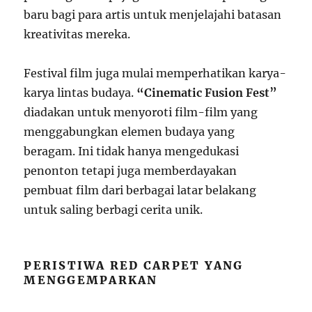
baru bagi para artis untuk menjelajahi batasan
kreativitas mereka.
Festival film juga mulai memperhatikan karya-
karya lintas budaya.
“Cinematic Fusion Fest”
diadakan untuk menyoroti film-film yang
menggabungkan elemen budaya yang
beragam. Ini tidak hanya mengedukasi
penonton tetapi juga memberdayakan
pembuat film dari berbagai latar belakang
untuk saling berbagi cerita unik.
PERISTIWA RED CARPET YANG
MENGGEMPARKAN