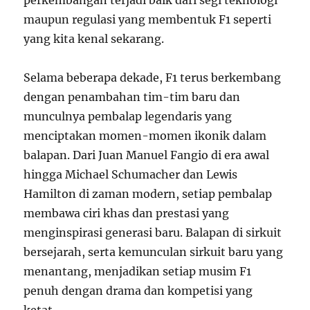
perkembangan terjadi baik dari segi teknologi
maupun regulasi yang membentuk F1 seperti
yang kita kenal sekarang.
Selama beberapa dekade, F1 terus berkembang
dengan penambahan tim-tim baru dan
munculnya pembalap legendaris yang
menciptakan momen-momen ikonik dalam
balapan. Dari Juan Manuel Fangio di era awal
hingga Michael Schumacher dan Lewis
Hamilton di zaman modern, setiap pembalap
membawa ciri khas dan prestasi yang
menginspirasi generasi baru. Balapan di sirkuit
bersejarah, serta kemunculan sirkuit baru yang
menantang, menjadikan setiap musim F1
penuh dengan drama dan kompetisi yang