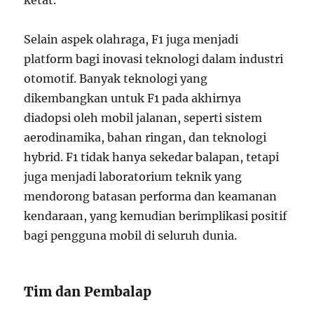
ketat.
Selain aspek olahraga, F1 juga menjadi
platform bagi inovasi teknologi dalam industri
otomotif. Banyak teknologi yang
dikembangkan untuk F1 pada akhirnya
diadopsi oleh mobil jalanan, seperti sistem
aerodinamika, bahan ringan, dan teknologi
hybrid. F1 tidak hanya sekedar balapan, tetapi
juga menjadi laboratorium teknik yang
mendorong batasan performa dan keamanan
kendaraan, yang kemudian berimplikasi positif
bagi pengguna mobil di seluruh dunia.
Tim dan Pembalap