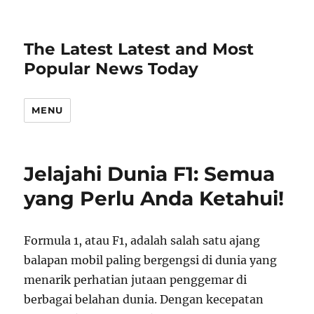
The Latest Latest and Most
Popular News Today
MENU
Jelajahi Dunia F1: Semua
yang Perlu Anda Ketahui!
Formula 1, atau F1, adalah salah satu ajang
balapan mobil paling bergengsi di dunia yang
menarik perhatian jutaan penggemar di
berbagai belahan dunia. Dengan kecepatan