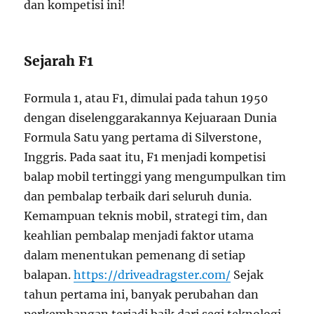
dan kompetisi ini!
Sejarah F1
Formula 1, atau F1, dimulai pada tahun 1950
dengan diselenggarakannya Kejuaraan Dunia
Formula Satu yang pertama di Silverstone,
Inggris. Pada saat itu, F1 menjadi kompetisi
balap mobil tertinggi yang mengumpulkan tim
dan pembalap terbaik dari seluruh dunia.
Kemampuan teknis mobil, strategi tim, dan
keahlian pembalap menjadi faktor utama
dalam menentukan pemenang di setiap
balapan.
https://driveadragster.com/
Sejak
tahun pertama ini, banyak perubahan dan