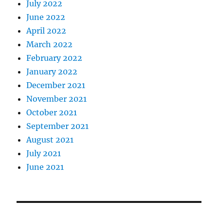
July 2022
June 2022
April 2022
March 2022
February 2022
January 2022
December 2021
November 2021
October 2021
September 2021
August 2021
July 2021
June 2021