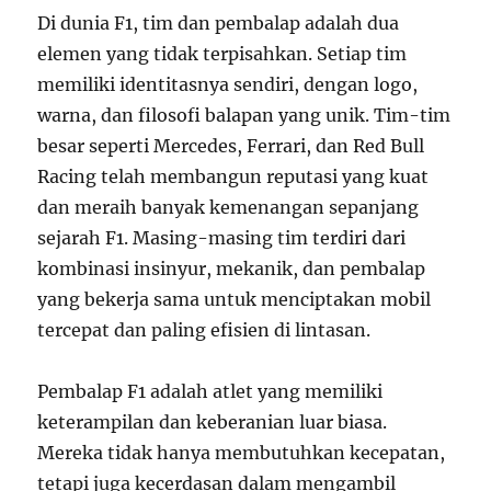
Di dunia F1, tim dan pembalap adalah dua
elemen yang tidak terpisahkan. Setiap tim
memiliki identitasnya sendiri, dengan logo,
warna, dan filosofi balapan yang unik. Tim-tim
besar seperti Mercedes, Ferrari, dan Red Bull
Racing telah membangun reputasi yang kuat
dan meraih banyak kemenangan sepanjang
sejarah F1. Masing-masing tim terdiri dari
kombinasi insinyur, mekanik, dan pembalap
yang bekerja sama untuk menciptakan mobil
tercepat dan paling efisien di lintasan.
Pembalap F1 adalah atlet yang memiliki
keterampilan dan keberanian luar biasa.
Mereka tidak hanya membutuhkan kecepatan,
tetapi juga kecerdasan dalam mengambil