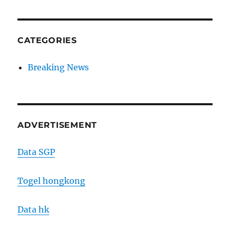
CATEGORIES
Breaking News
ADVERTISEMENT
Data SGP
Togel hongkong
Data hk