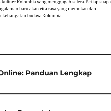
 kuliner Kolombia yang menggugah selera. Setiap suap
galaman baru akan cita rasa yang memukau dan
kehangatan budaya Kolombia.
nline: Panduan Lengkap