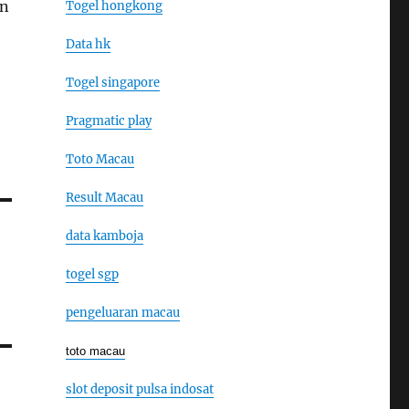
an
Togel hongkong
Data hk
Togel singapore
Pragmatic play
Toto Macau
Result Macau
data kamboja
togel sgp
pengeluaran macau
toto macau
slot deposit pulsa indosat