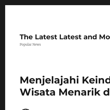
The Latest Latest and M
Popular News
Menjelajahi Kein
Wisata Menarik d