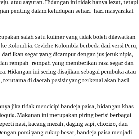
keju, atau sayuran. Hidangan ini tidak hanya lezat, tetapi
gian penting dalam kehidupan sehari-hari masyarakat
rupakan salah satu kuliner yang tidak boleh dilewatkan
 ke Kolombia. Ceviche Kolombia berbeda dari versi Peru,
 dari ikan segar yang dicampur dengan jus jeruk nipis,
dan rempah-rempah yang memberikan rasa segar dan
a. Hidangan ini sering disajikan sebagai pembuka atau
terutama di daerah pesisir yang terkenal akan hasil
nya jika tidak mencicipi bandeja paisa, hidangan khas
ioquia. Makanan ini merupakan piring berisi berbagai
perti nasi, kacang merah, daging sapi, chorizo, dan
Dengan porsi yang cukup besar, bandeja paisa menjadi