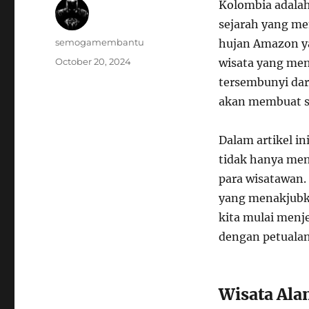
Kolombia adalah
sejarah yang m
Author
semogamembantu
hujan Amazon ya
Posted
October 20, 2024
wisata yang men
on
tersembunyi dari
akan membuat si
Dalam artikel i
tidak hanya men
para wisatawan.
yang menakjubka
kita mulai menj
dengan petualan
Wisata Al