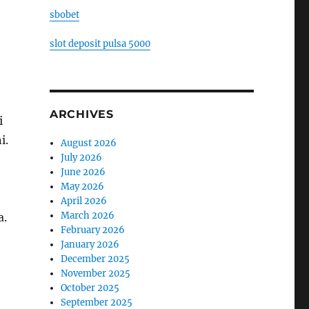
sbobet
slot deposit pulsa 5000
ARCHIVES
i
i.
August 2026
July 2026
June 2026
May 2026
April 2026
March 2026
a.
February 2026
January 2026
December 2025
November 2025
h
October 2025
September 2025