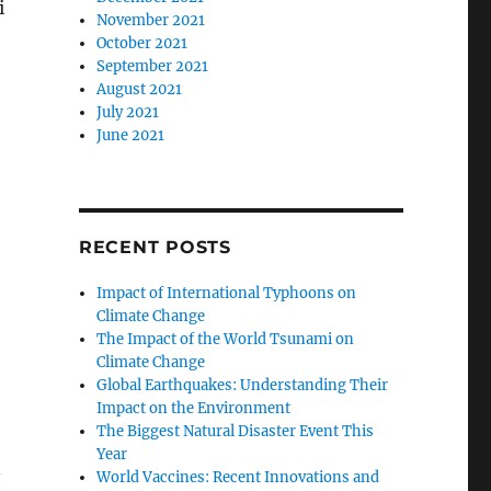
i
November 2021
October 2021
September 2021
August 2021
July 2021
June 2021
RECENT POSTS
Impact of International Typhoons on
Climate Change
The Impact of the World Tsunami on
Climate Change
Global Earthquakes: Understanding Their
Impact on the Environment
The Biggest Natural Disaster Event This
Year
n
World Vaccines: Recent Innovations and