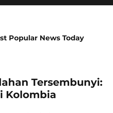
ost Popular News Today
dahan Tersembunyi:
i Kolombia