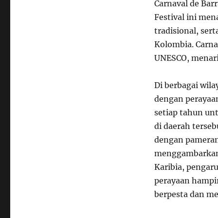
Carnaval de Bar
Festival ini me
tradisional, se
Kolombia. Carnav
UNESCO, menarik
Di berbagai wil
dengan perayaan 
setiap tahun u
di daerah terseb
dengan pameran 
menggambarkan s
Karibia, pengaru
perayaan hampir
berpesta dan m