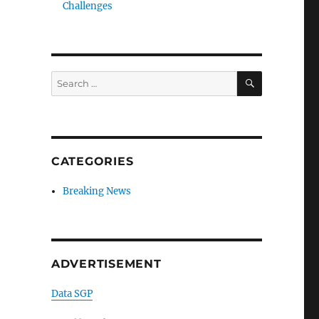
Challenges
SEARCH
Search
for:
CATEGORIES
Breaking News
ADVERTISEMENT
Data SGP