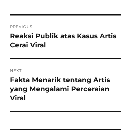
on
Post
PREVIOUS
navigation
Reaksi Publik atas Kasus Artis
Previous
post:
Cerai Viral
NEXT
Fakta Menarik tentang Artis
Next
post:
yang Mengalami Perceraian
Viral