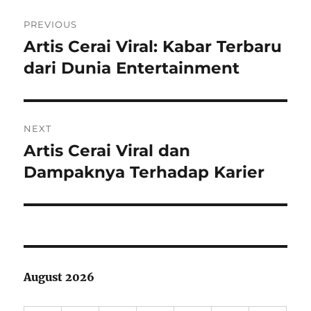
Post
PREVIOUS
navigation
Artis Cerai Viral: Kabar Terbaru
Previous
post:
dari Dunia Entertainment
NEXT
Artis Cerai Viral dan
Next
post:
Dampaknya Terhadap Karier
August 2026